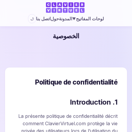
المدونة
حول
اتصل بنا
لوحات المفاتيح
🌙
▼
الخصوصية
Politique de confidentialité
1. Introduction
La présente politique de confidentialité décrit
comment ClavierVirtuel.com protège la vie
privée des utilisateurs lors de l’utilisation du