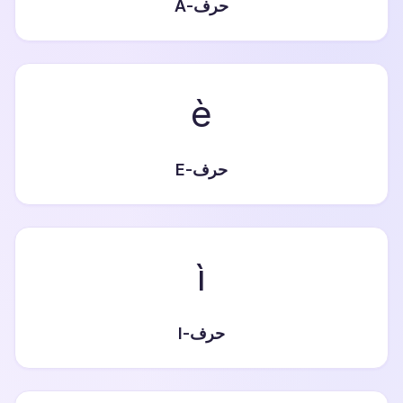
حرف-A
è
حرف-E
ì
حرف-I