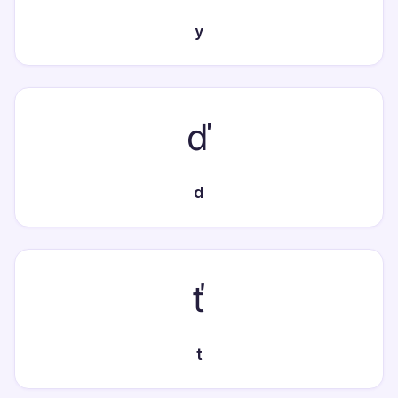
y
ď
d
ť
t