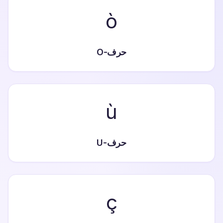
ò
حرف-O
ù
حرف-U
ç