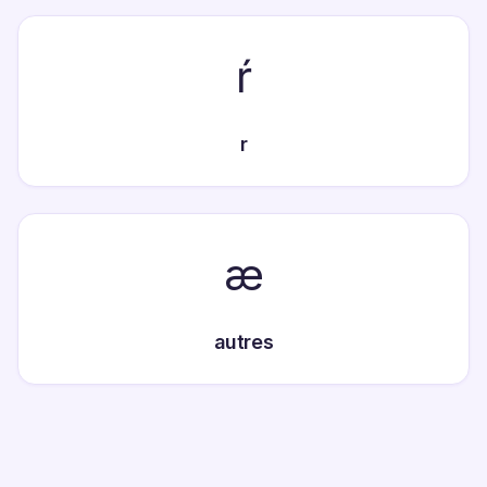
ŕ
r
æ
autres