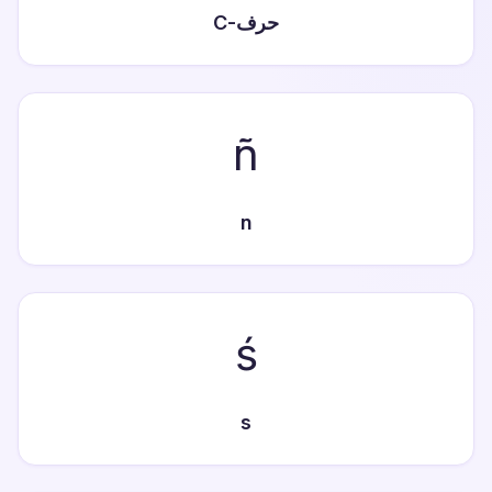
حرف-C
ñ
n
ś
s