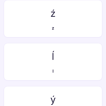
ź
z
ĺ
l
ý