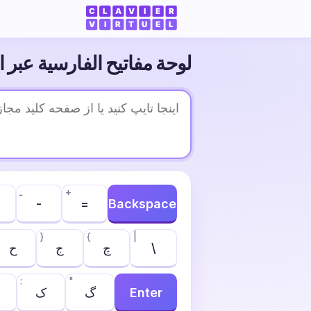
لوحة مفاتيح الفارسية عبر ا
+
ـ
-
=
Backspace
}
{
|
\
چ
ج
ح
:
"
Enter
گ
ک