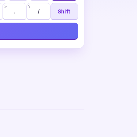
؟
>
.
/
Shift