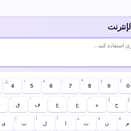
لإنترنت
(
)
*
،
×
٪
﷼
4
5
6
7
8
9
0
]
[
خ
ه
ع
غ
ف
ق
ث
«
»
ة
آ
أ
إ
م
ن
ت
ا
ل
ب
ی