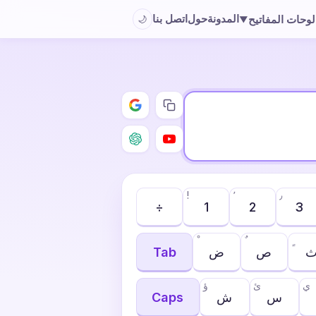
المدونة
حول
اتصل بنا
لوحات المفاتيح
🌙
▼
!
٬
٫
÷
1
2
3
ص
ض
Tab
ي
ئ
ؤ
س
ش
Caps