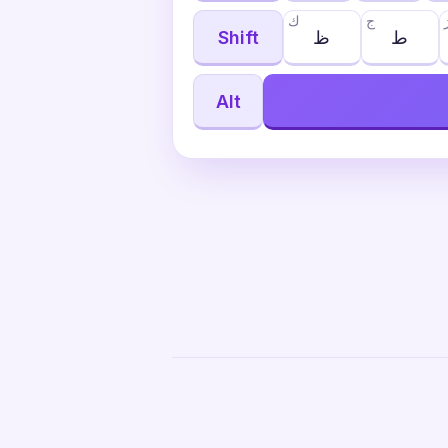
ج
ك
ط
ظ
Shift
Alt