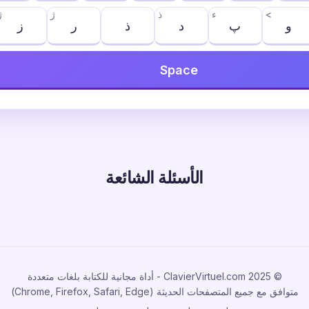
<
ء
ذ
ژ
ژ
و
پ
د
ذ
ر
ز
Space
الأسئلة الشائعة
© 2025 ClavierVirtuel.com - أداة مجانية للكتابة بلغات متعددة
متوافق مع جميع المتصفحات الحديثة (Chrome, Firefox, Safari, Edge)