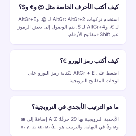
كيف أكتب الأحرف الخاصة مثل @ و€ و$؟
استخدم تركيبات AltGr: AltGr+2 لـ @، وAltGr+E
لـ €، وAltGr+4 لـ $. يتم الوصول إلى بعض الرموز
عبر Shift+مفاتيح الأرقام.
كيف أكتب رمز اليورو €؟
اضغط على AltGr + E لكتابة رمز اليورو على
لوحات المفاتيح النرويجية.
ما هو الترتيب الأبجدي في النرويجية؟
الأبجدية النرويجية بها 29 حرفًا: A-Z إضافةً إلى æ
وø وå في النهاية. والترتيب هو ...x، y، z، æ، ø، å.