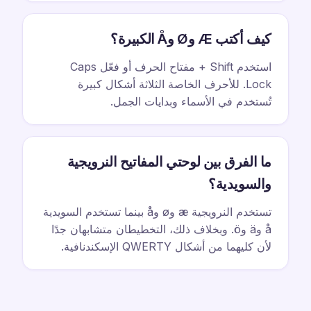
كيف أكتب Æ وØ وÅ الكبيرة؟
استخدم Shift + مفتاح الحرف أو فعّل Caps
Lock. للأحرف الخاصة الثلاثة أشكال كبيرة
تُستخدم في الأسماء وبدايات الجمل.
ما الفرق بين لوحتي المفاتيح النرويجية
والسويدية؟
تستخدم النرويجية æ وø وå بينما تستخدم السويدية
å وä وö. وبخلاف ذلك، التخطيطان متشابهان جدًا
لأن كليهما من أشكال QWERTY الإسكندنافية.