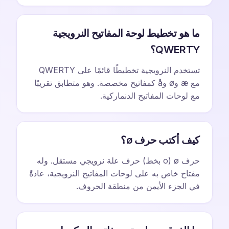
ما هو تخطيط لوحة المفاتيح النرويجية
QWERTY؟
تستخدم النرويجية تخطيطًا قائمًا على QWERTY
مع æ وø وå كمفاتيح مخصصة. وهو متطابق تقريبًا
مع لوحات المفاتيح الدنماركية.
كيف أكتب حرف ø؟
حرف ø (o بخط) حرف علة نرويجي مستقل. وله
مفتاح خاص به على لوحات المفاتيح النرويجية، عادةً
في الجزء الأيمن من منطقة الحروف.