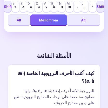
>
Z
X
C
V
B
N
M
;
:
_
<
z
x
c
v
b
n
m
,
.
-
Shift
Shift
Alt
Mellomrom
Alt
الأسئلة الشائعة
كيف أكتب الأحرف النرويجية الخاصة (æ،
ø، å)؟
للنرويجية ثلاثة أحرف إضافية: æ وø وå. ولها
مفاتيح مخصصة على لوحات المفاتيح النرويجية، تقع
على يمين مفاتيح الحروف.