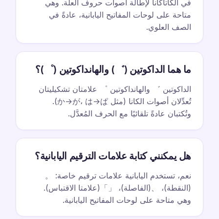
في الكاتاكانا لإطالة أصوات حروف العلة. وهي
متاحة على لوحات المفاتيح اليابانية، عادةً في
الصف العلوي.
ما هما الداكوتين (゛) والهانداكوتين (゜)؟
الداكوتين ゛ والهانداكوتين ゜ علامتان تشكيليتان
تُعدِّلان أصوات الكانا (مثل か→が، は→ぱ).
وتُكتبان عادةً تلقائيًا مع الحرف المُعدَّل.
هل يمكنني كتابة علامات الترقيم اليابانية؟
نعم، تستخدم اليابانية علامات ترقيم خاصة: 。
(النقطة)، 、(الفاصلة)، 「」(علامتا الاقتباس).
وهي متاحة على لوحات المفاتيح اليابانية.