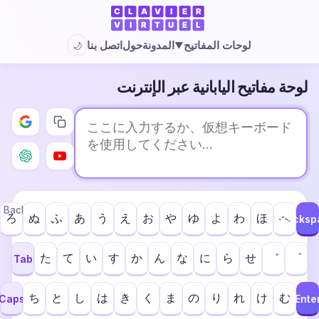
المدونة
حول
اتصل بنا
لوحات المفاتيح
🌙
▼
لوحة مفاتيح اليابانية عبر الإنترنت
Backspace
ろ
ぬ
ふ
あ
う
え
お
や
ゆ
よ
わ
ほ
へ
Backsp
た
て
い
す
か
ん
な
に
ら
せ
゛
゜
Tab
ち
と
し
は
き
く
ま
の
り
れ
け
む
Caps
Ente