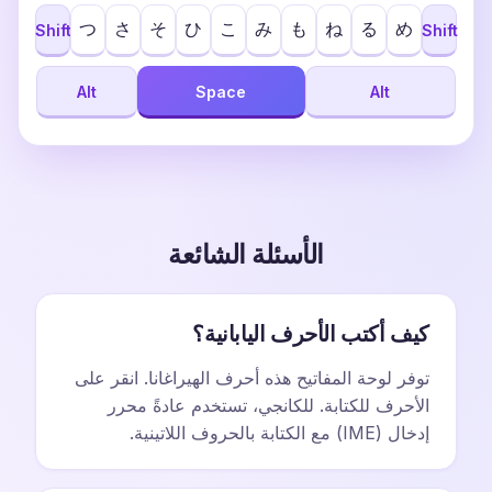
つ
さ
そ
ひ
こ
み
も
ね
る
め
Shift
Shift
Alt
Space
Alt
الأسئلة الشائعة
كيف أكتب الأحرف اليابانية؟
توفر لوحة المفاتيح هذه أحرف الهيراغانا. انقر على
الأحرف للكتابة. للكانجي، تستخدم عادةً محرر
إدخال (IME) مع الكتابة بالحروف اللاتينية.