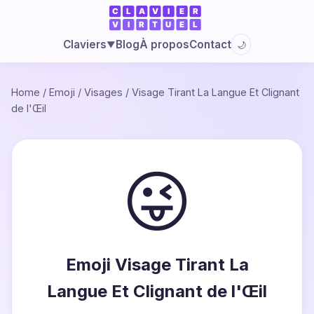
Blog
À propos
Contact
Claviers
🌙
▼
Home
/
Emoji
/
Visages
/
Visage Tirant La Langue Et Clignant
de l'Œil
😜
Emoji Visage Tirant La
Langue Et Clignant de l'Œil