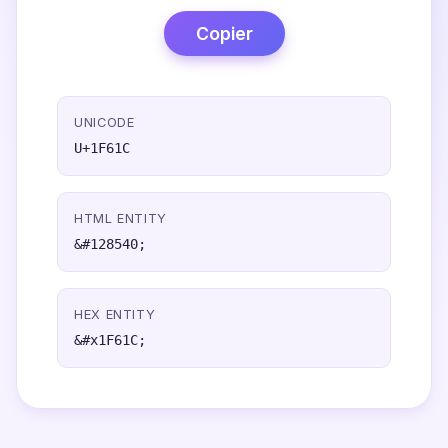
Copier
UNICODE
U+1F61C
HTML ENTITY
&#128540;
HEX ENTITY
&#x1F61C;