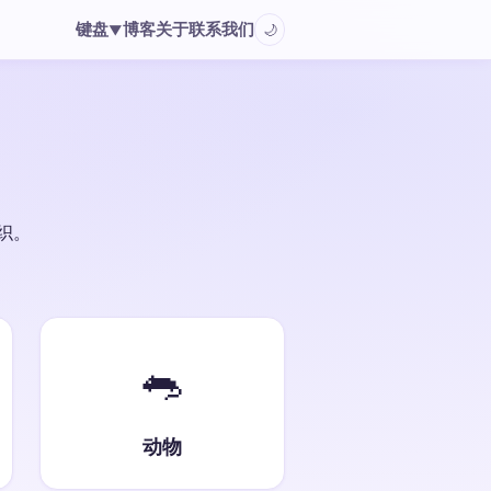
键盘
博客
关于
联系我们
🌙
▼
织。
🐀
动物