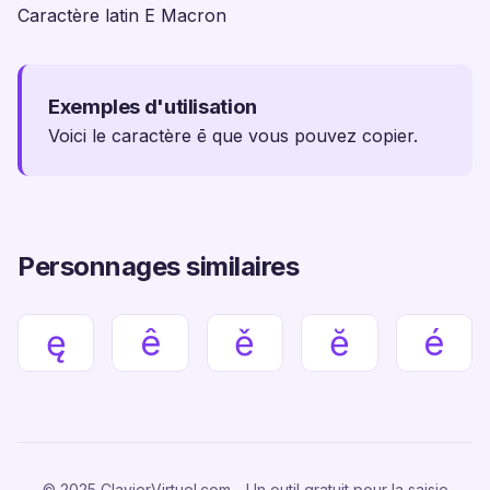
Caractère latin E Macron
Exemples d'utilisation
Voici le caractère ē que vous pouvez copier.
Personnages similaires
ę
ê
ě
ĕ
é
© 2025 ClavierVirtuel.com - Un outil gratuit pour la saisie