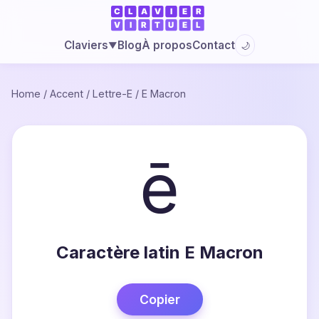
Blog
À propos
Contact
Claviers
🌙
▼
Home
/
Accent
/
Lettre-E
/
E Macron
ē
Caractère latin E Macron
Copier