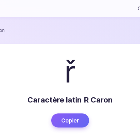
C
on
ř
Caractère latin R Caron
Copier