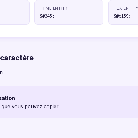
HTML ENTITY
HEX ENTIT
&#345;
&#x159;
 caractère
on
sation
 ř que vous pouvez copier.