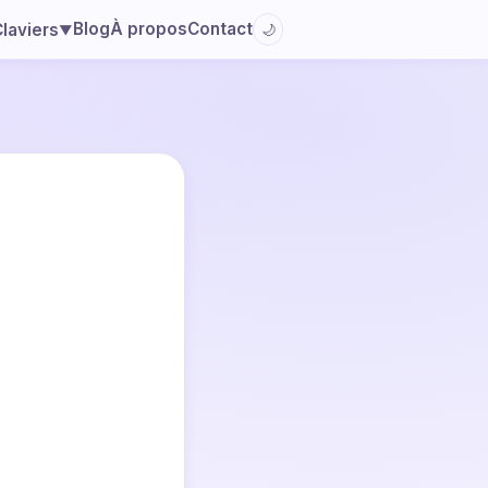
Blog
À propos
Contact
laviers
🌙
▼