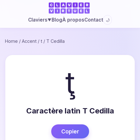
Blog
À propos
Contact
Claviers
🌙
▼
Home
/
Accent
/
t
/
T Cedilla
ţ
Caractère latin T Cedilla
Copier