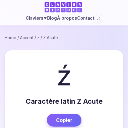
Blog
À propos
Contact
Claviers
🌙
▼
Home
/
Accent
/
z
/
Z Acute
ź
Caractère latin Z Acute
Copier