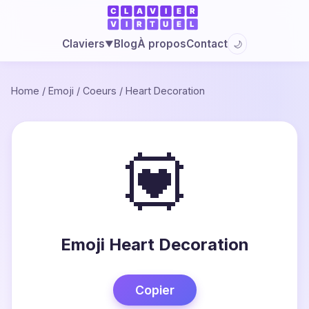
Blog
À propos
Contact
Claviers
🌙
▼
Home
/
Emoji
/
Coeurs
/
Heart Decoration
💟
Emoji Heart Decoration
Copier