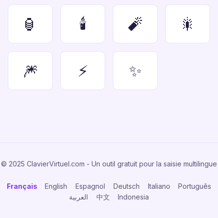
🏮
🕯️
🧨
🎇
🎆
⚡
✨
© 2025 ClavierVirtuel.com - Un outil gratuit pour la saisie multilingue
Français
English
Espagnol
Deutsch
Italiano
Português
العربية
中文
Indonesia