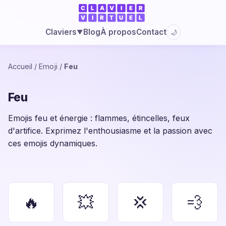
Blog
À propos
Contact
Claviers
🌙
▼
Accueil
/
Emoji
/
Feu
Feu
Emojis feu et énergie : flammes, étincelles, feux
d'artifice. Exprimez l'enthousiasme et la passion avec
ces emojis dynamiques.
🔥
💥
💢
💨