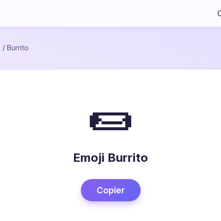
C
e
/
Burrito
🌯
Emoji Burrito
Copier