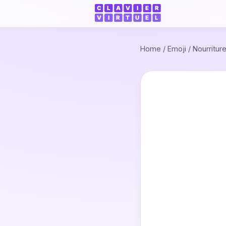
Home
/
Emoji
/
Nourritur