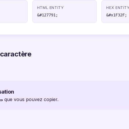
HTML ENTITY
HEX ENTIT
&#127791;
&#x1F32F;
 caractère
sation
 🌯 que vous pouvez copier.