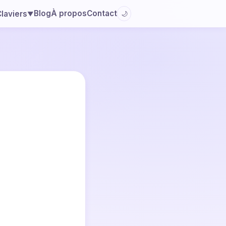
Blog
À propos
Contact
laviers
🌙
▼