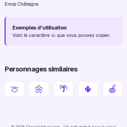
Emoji Châtaigne
Exemples d'utilisation
Voici le caractère 🌰 que vous pouvez copier.
Personnages similaires
🍈
🌼
🌴
🌵
🍎
© 2025 ClavierVirtuel.com - Un outil gratuit pour la saisie