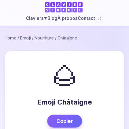
Blog
À propos
Contact
Claviers
🌙
▼
Home
/
Emoji
/
Nourriture
/
Châtaigne
🌰
Emoji Châtaigne
Copier