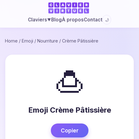
Blog
À propos
Contact
Claviers
🌙
▼
Home
/
Emoji
/
Nourriture
/
Crème Pâtissière
🍮
Emoji Crème Pâtissière
Copier