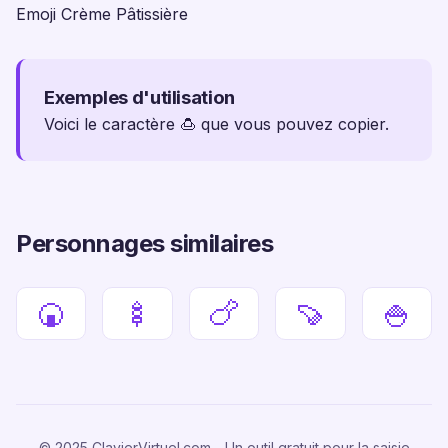
Emoji Crème Pâtissière
Exemples d'utilisation
Voici le caractère 🍮 que vous pouvez copier.
Personnages similaires
🍘
🍢
🍗
🍠
🍚
© 2025 ClavierVirtuel.com - Un outil gratuit pour la saisie