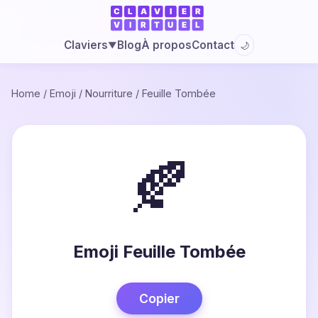
Blog
À propos
Contact
Claviers
🌙
▼
Home
/
Emoji
/
Nourriture
/
Feuille Tombée
🍂
Emoji Feuille Tombée
Copier