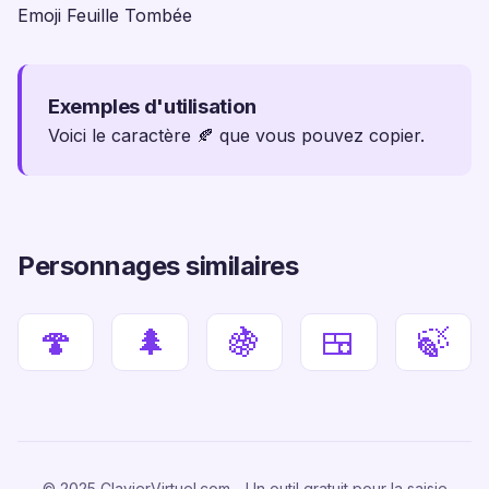
Emoji Feuille Tombée
Exemples d'utilisation
Voici le caractère 🍂 que vous pouvez copier.
Personnages similaires
🍄
🌲
🍇
🍱
🍃
© 2025 ClavierVirtuel.com - Un outil gratuit pour la saisie