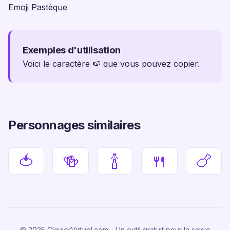
Emoji Pastèque
Exemples d'utilisation
Voici le caractère 🍉 que vous pouvez copier.
Personnages similaires
🍅
🍻
🍾
🍴
🍗
© 2025 ClavierVirtuel.com - Un outil gratuit pour la saisie