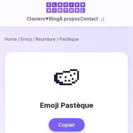
Blog
À propos
Contact
Claviers
🌙
▼
Home
/
Emoji
/
Nourriture
/
Pastèque
🍉
Emoji Pastèque
Copier