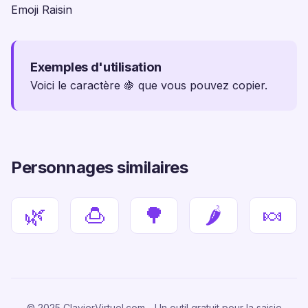
Emoji Raisin
Exemples d'utilisation
Voici le caractère 🍇 que vous pouvez copier.
Personnages similaires
🌿
🍮
🌳
🌶
🍬
© 2025 ClavierVirtuel.com - Un outil gratuit pour la saisie