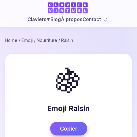
Blog
À propos
Contact
Claviers
🌙
▼
Home
/
Emoji
/
Nourriture
/
Raisin
🍇
Emoji Raisin
Copier