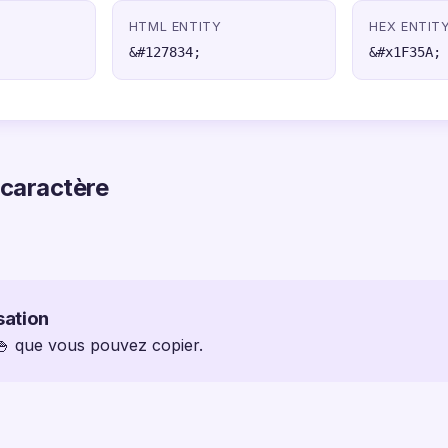
HTML ENTITY
HEX ENTIT
&#127834;
&#x1F35A;
 caractère
sation
 🍚 que vous pouvez copier.