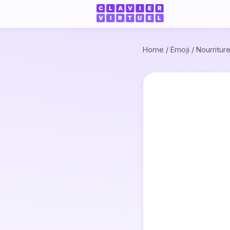
Home
/
Emoji
/
Nourritur