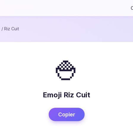
C
e
/
Riz Cuit
🍚
Emoji Riz Cuit
Copier