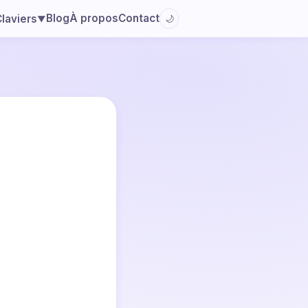
Blog
À propos
Contact
laviers
🌙
▼