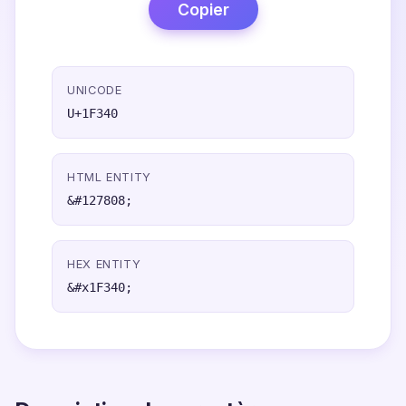
Copier
UNICODE
U+1F340
HTML ENTITY
&#127808;
HEX ENTITY
&#x1F340;