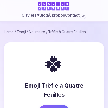
Blog
À propos
Contact
Claviers
🌙
▼
Home
/
Emoji
/
Nourriture
/
Trèfle à Quatre Feuilles
🍀
Emoji Trèfle à Quatre
Feuilles