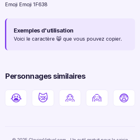
Emoji Emoji 1F638
Exemples d'utilisation
Voici le caractère 😸 que vous pouvez copier.
Personnages similaires
😭
😿
🙎
🙍
😨
© 2025 ClavierVirtuel.com - Un outil gratuit pour la saisie