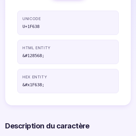
UNICODE
U+1F638
HTML ENTITY
&#128568;
HEX ENTITY
&#x1F638;
Description du caractère