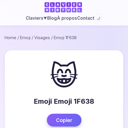
Blog
À propos
Contact
Claviers
🌙
▼
Home
/
Emoji
/
Visages
/
Emoji 1F638
😸
Emoji Emoji 1F638
Copier