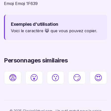
Emoji Emoji 1F639
Exemples d'utilisation
Voici le caractère 😹 que vous pouvez copier.
Personnages similaires
😨
😮
😗
😏
😍
© 2025 ClavierVirtuel.com - Un outil gratuit pour la saisie