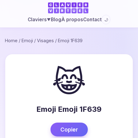
Blog
À propos
Contact
Claviers
🌙
▼
Home
/
Emoji
/
Visages
/
Emoji 1F639
😹
Emoji Emoji 1F639
Copier