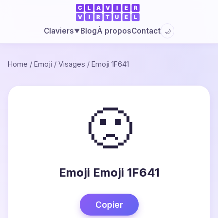
Blog
À propos
Contact
Claviers
🌙
▼
Home
/
Emoji
/
Visages
/
Emoji 1F641
🙁
Emoji Emoji 1F641
Copier