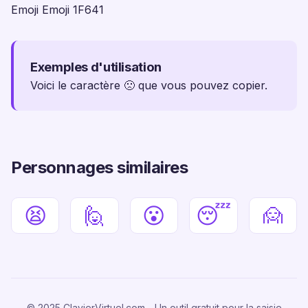
Emoji Emoji 1F641
Exemples d'utilisation
Voici le caractère 🙁 que vous pouvez copier.
Personnages similaires
😫
🙋
😮
😴
🙍
© 2025 ClavierVirtuel.com - Un outil gratuit pour la saisie