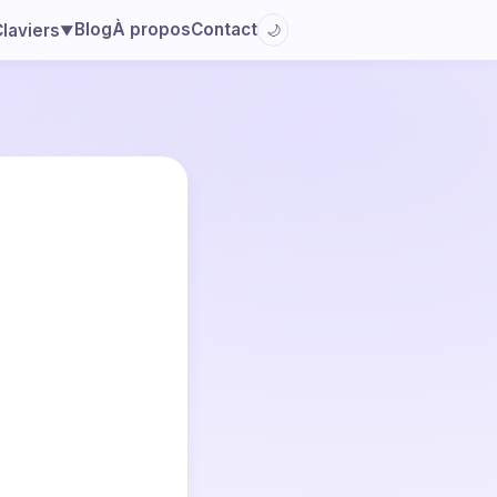
Blog
À propos
Contact
laviers
🌙
▼