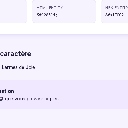
HTML ENTITY
HEX ENTIT
&#128514;
&#x1F602;
 caractère
s Larmes de Joie
sation
 😂 que vous pouvez copier.