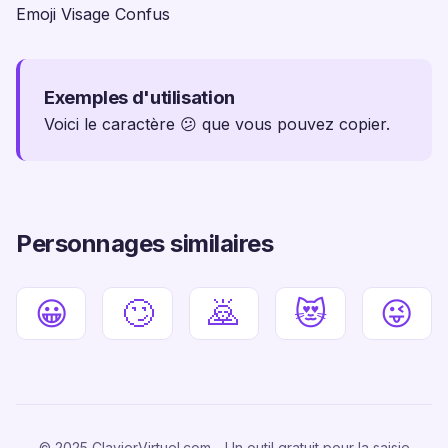
Emoji Visage Confus
Exemples d'utilisation
Voici le caractère 😕 que vous pouvez copier.
Personnages similaires
😀
🙄
🙇
😻
😜
© 2025 ClavierVirtuel.com - Un outil gratuit pour la saisie