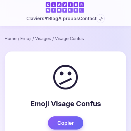
Blog
À propos
Contact
Claviers
🌙
▼
Home
/
Emoji
/
Visages
/
Visage Confus
😕
Emoji Visage Confus
Copier