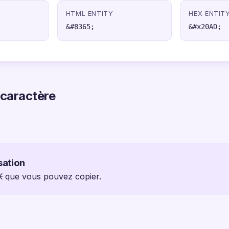
HTML ENTITY
HEX ENTIT
&#8365;
&#x20AD;
 caractère
sation
 ₭ que vous pouvez copier.