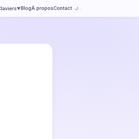
Blog
À propos
Contact
laviers
🌙
▼