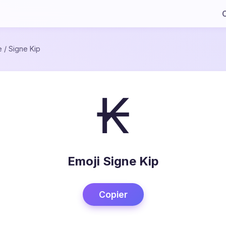
C
e
/
Signe Kip
₭
Emoji Signe Kip
Copier