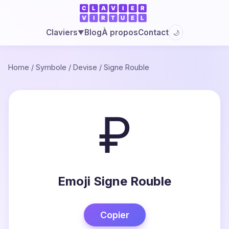
Blog
À propos
Contact
Claviers
🌙
▼
Home
/
Symbole
/
Devise
/
Signe Rouble
₽
Emoji Signe Rouble
Copier