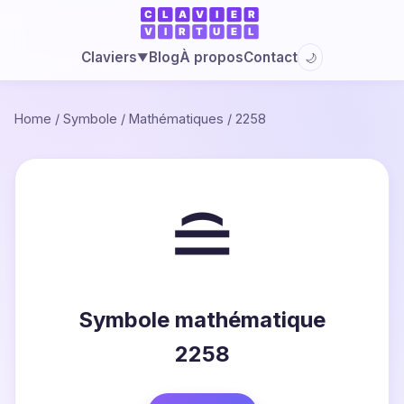
Blog
À propos
Contact
Claviers
🌙
▼
Home
/
Symbole
/
Mathématiques
/
2258
≘
Symbole mathématique
2258