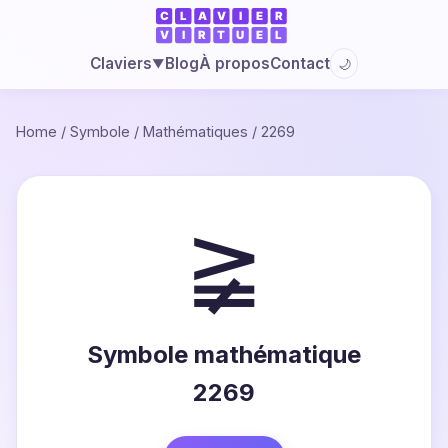
Blog
À propos
Contact
Claviers
🌙
▼
Home
/
Symbole
/
Mathématiques
/
2269
≩
Symbole mathématique
2269