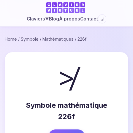
Blog
À propos
Contact
Claviers
🌙
▼
Home
/
Symbole
/
Mathématiques
/
226f
≯
Symbole mathématique
226f