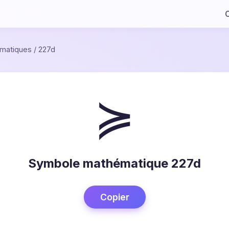
C
matiques
/
227d
≽
Symbole mathématique 227d
Copier