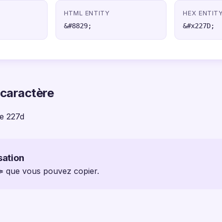
HTML ENTITY
HEX ENTIT
&#8829;
&#x227D;
 caractère
e 227d
sation
 ≽ que vous pouvez copier.