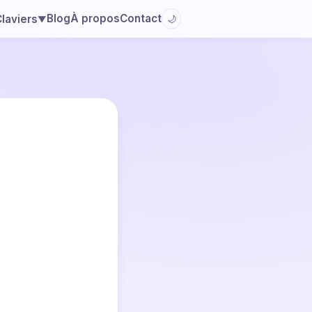
Blog
À propos
Contact
laviers
🌙
▼