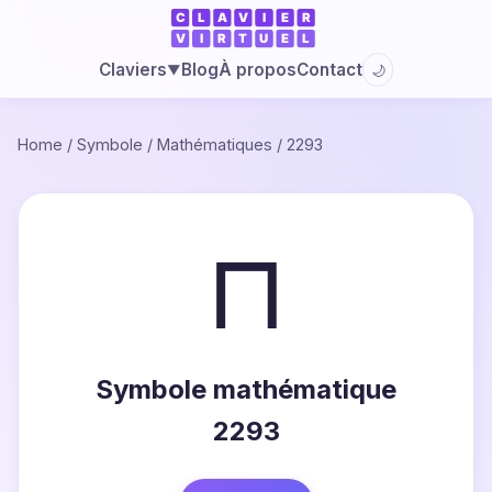
Blog
À propos
Contact
Claviers
🌙
▼
Home
/
Symbole
/
Mathématiques
/
2293
⊓
Symbole mathématique
2293