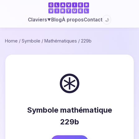
Blog
À propos
Contact
Claviers
🌙
▼
Home
/
Symbole
/
Mathématiques
/
229b
⊛
Symbole mathématique
229b