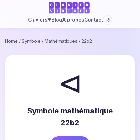
Blog
À propos
Contact
Claviers
🌙
▼
Home
/
Symbole
/
Mathématiques
/
22b2
⊲
Symbole mathématique
22b2