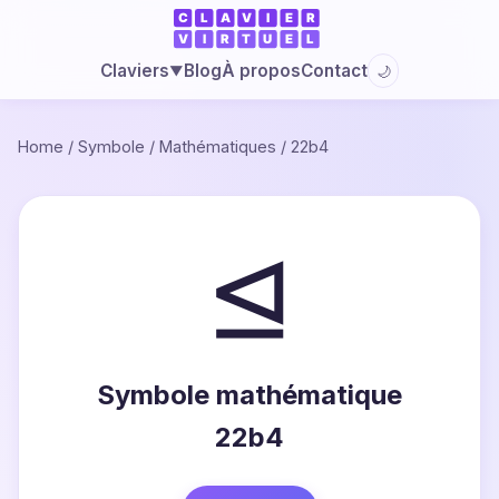
Blog
À propos
Contact
Claviers
🌙
▼
Home
/
Symbole
/
Mathématiques
/
22b4
⊴
Symbole mathématique
22b4