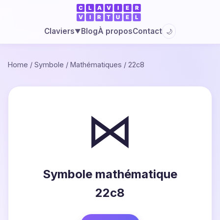
Blog
À propos
Contact
Claviers
🌙
▼
Home
/
Symbole
/
Mathématiques
/
22c8
⋈
Symbole mathématique
22c8