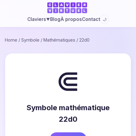
Blog
À propos
Contact
Claviers
🌙
▼
Home
/
Symbole
/
Mathématiques
/
22d0
⋐
Symbole mathématique
22d0