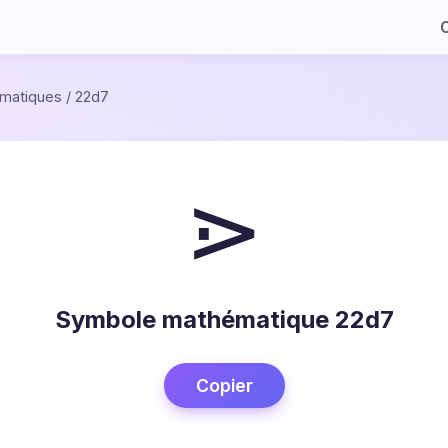
C
matiques
/
22d7
⋗
Symbole mathématique 22d7
Copier