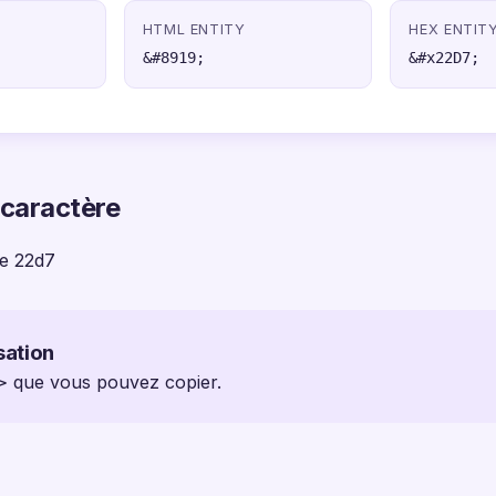
HTML ENTITY
HEX ENTIT
&#8919;
&#x22D7;
 caractère
e 22d7
sation
 ⋗ que vous pouvez copier.