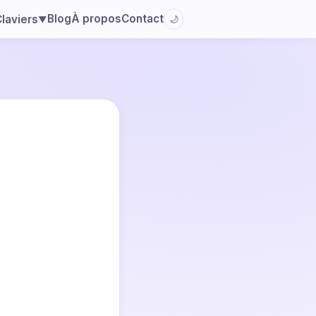
Blog
À propos
Contact
laviers
🌙
▼