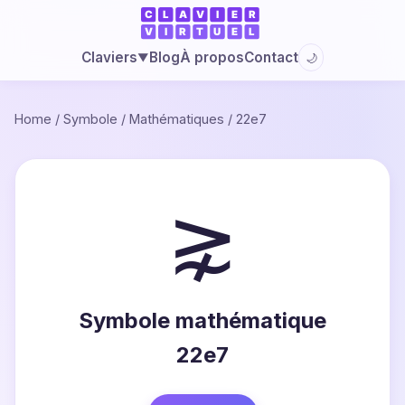
Blog
À propos
Contact
Claviers
🌙
▼
Home
/
Symbole
/
Mathématiques
/
22e7
⋧
Symbole mathématique
22e7