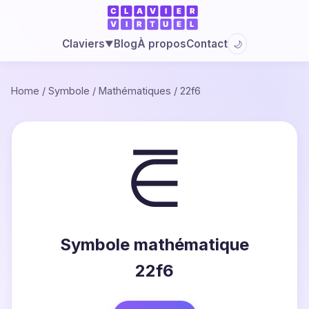
Blog
À propos
Contact
Claviers
🌙
▼
Home
/
Symbole
/
Mathématiques
/
22f6
⋶
Symbole mathématique
22f6