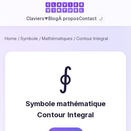
Blog
À propos
Contact
Claviers
🌙
▼
Home
/
Symbole
/
Mathématiques
/
Contour Integral
∮
Symbole mathématique
Contour Integral