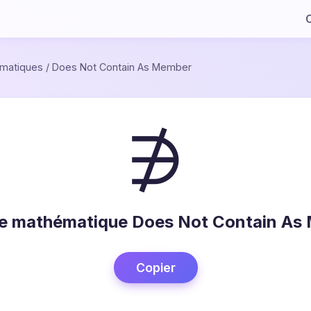
C
matiques
/
Does Not Contain As Member
∌
e mathématique Does Not Contain As
Copier