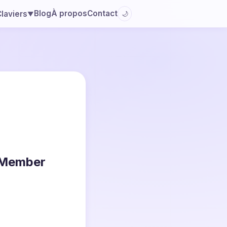
Blog
À propos
Contact
laviers
🌙
▼
 Member