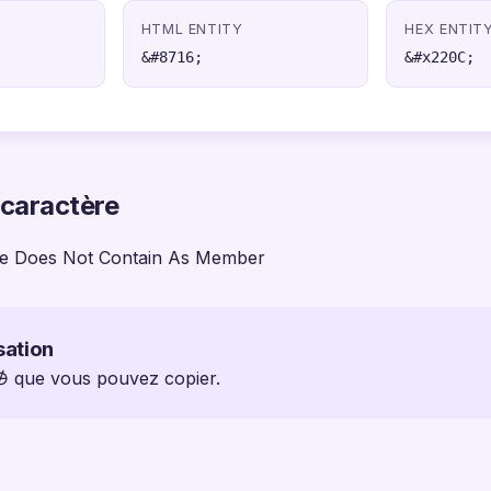
HTML ENTITY
HEX ENTIT
&#8716;
&#x220C;
 caractère
e Does Not Contain As Member
sation
 ∌ que vous pouvez copier.