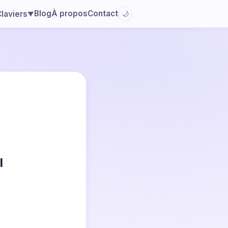
Blog
À propos
Contact
laviers
🌙
▼
l