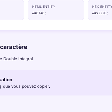
HTML ENTITY
HEX ENTIT
&#8748;
&#x222C;
 caractère
 Double Integral
sation
 ∬ que vous pouvez copier.