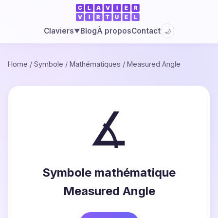
Blog
À propos
Contact
Claviers
🌙
▼
Home
/
Symbole
/
Mathématiques
/
Measured Angle
∡
Symbole mathématique
Measured Angle