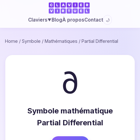
Blog
À propos
Contact
Claviers
🌙
▼
Home
/
Symbole
/
Mathématiques
/
Partial Differential
∂
Symbole mathématique
Partial Differential