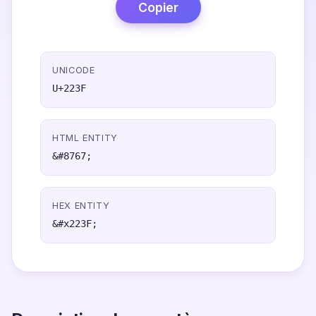
Copier
UNICODE
U+223F
HTML ENTITY
&#8767;
HEX ENTITY
&#x223F;