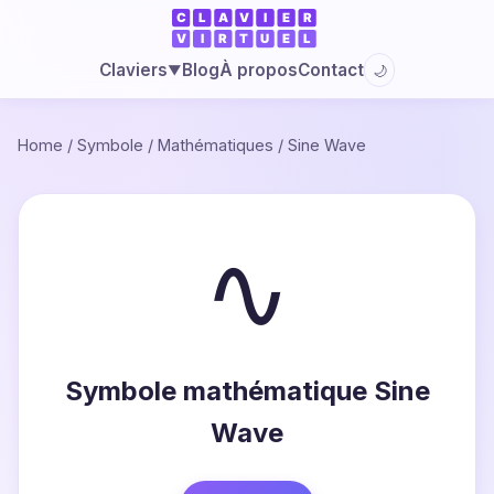
Blog
À propos
Contact
Claviers
🌙
▼
Home
/
Symbole
/
Mathématiques
/
Sine Wave
∿
Symbole mathématique Sine
Wave