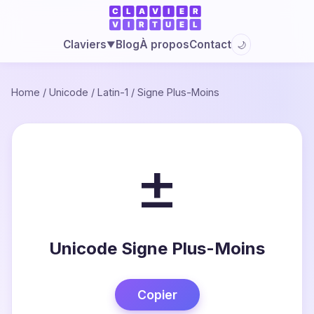
Blog
À propos
Contact
Claviers
🌙
▼
Home
/
Unicode
/
Latin-1
/
Signe Plus-Moins
±
Unicode Signe Plus-Moins
Copier