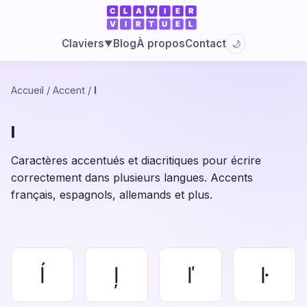
Blog
À propos
Contact
Claviers
🌙
▼
Accueil
/
Accent
/
l
l
Caractères accentués et diacritiques pour écrire
correctement dans plusieurs langues. Accents
français, espagnols, allemands et plus.
ĺ
ļ
ľ
ŀ