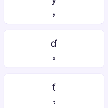
y
ď
d
ť
t