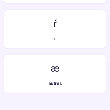
ŕ
r
æ
autres