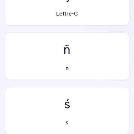
Lettre-C
ñ
n
ś
s