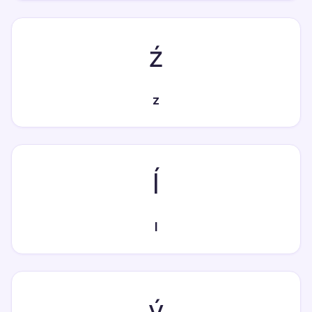
ź
z
ĺ
l
ý