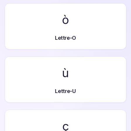
ò
Lettre-O
ù
Lettre-U
ç